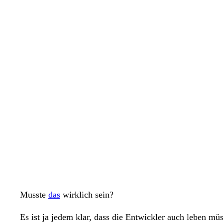
Zum
Inhalt
springen
Musste
das
wirklich sein?
Es ist ja jedem klar, dass die Entwickler auch leben mü